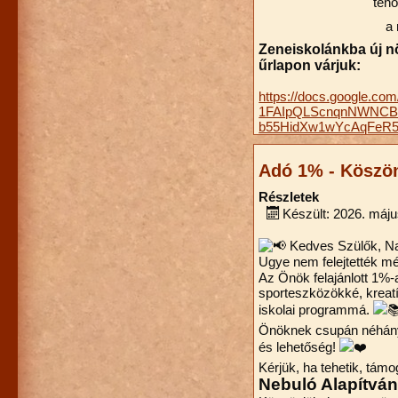
teno
a 
Zeneiskolánkba új n
űrlapon várjuk:
https://docs.google.com
1FAIpQLScnqnNWNC
b55HidXw1wYcAqFeR5
Adó 1% - Köszö
Részletek
Készült: 2026. máju
Kedves Szülők, N
Ugye nem felejtették mé
Az Önök felajánlott 1%-
sporteszközökké, kreat
iskolai programmá.
Önöknek csupán néhány
és lehetőség!
Kérjük, ha tehetik, tám
Nebuló Alapítvá