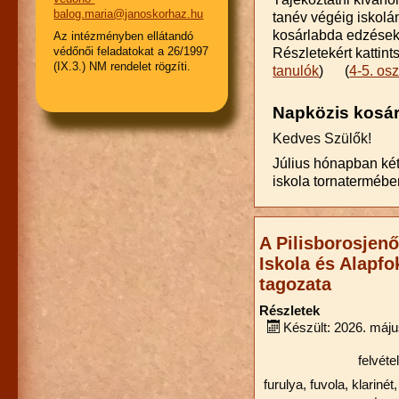
balog.maria@janoskorhaz.hu
tanév végéig iskolá
kosárlabda edzések
Az intézményben ellátandó
védőnői feladatokat a 26/1997
Részletekért kattint
(IX.3.) NM rendelet rögzíti.
tanulók
) (
4-5. os
Napközis kosár
Kedves Szülők!
Július hónapban két
iskola tornatermében
A Pilisborosjen
Iskola és Alapfo
tagozata
Részletek
Készült: 2026. máju
felvéte
furulya, fuvola, klariné