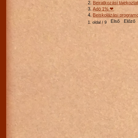
Beiratkozási tájékozta
Adó 1% ❤
Beiskolázási programo
Első
Előző
1. oldal / 9