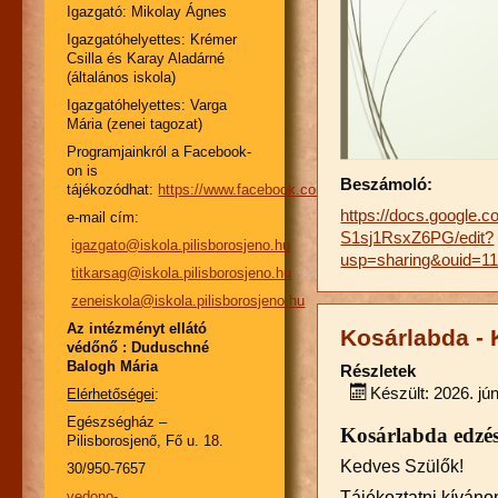
Igazgató: Mikolay Ágnes
Igazgatóhelyettes: Krémer
Csilla és Karay Aladárné
(általános iskola)
Igazgatóhelyettes: Varga
Mária (zenei tagozat)
Programjainkról a Facebook-
on is
Beszámoló:
tájékozódhat:
https://www.facebook.com/pbjiskola/
https://docs.google
e-mail cím:
S1sj1RsxZ6PG/edit?
igazgato@iskola.pilisborosjeno.hu
usp=sharing&ouid=11
titkarsag@iskola.pilisborosjeno.hu
zeneiskola@iskola.pilisborosjeno.hu
Az intézményt ellátó
Kosárlabda -
védőnő : Duduschné
Balogh Mária
Részletek
Készült: 2026. jún
Elérhetőségei
:
Egészségház –
Kosárlabda edzés
Pilisborosjenő, Fő u. 18.
Kedves Szülők!
30/950-7657
Tájékoztatni kíváno
vedono-