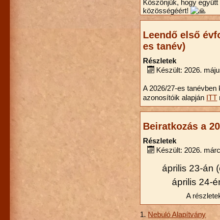
Köszönjük, hogy együtt 
közösségéért!
Leendő első évf
es tanév)
Részletek
Készült: 2026. máju
A 2026/27-es tanévben ké
azonosítóik alapján
ITT
Beiratkozás a 20
Részletek
Készült: 2026. márc
április 23-án 
április 24-
A részlete
Nebuló Alapítvány