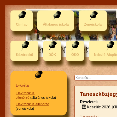
Címlap
Általános iskola
Zeneiskola
Közérdekű
DÖK
ÖKO
Nebuló Alapít
Keresés...
E-kréta
Taneszközjegy
Elektronikus
ellenőrző
(általános iskola)
Részletek
Elektronikus ellenőrző
Készült: 2026. júl
(zeneiskola)
1.a osztály