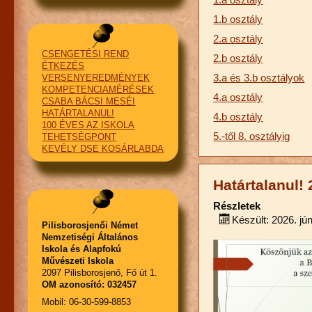
1.b osztály
2.a osztály
CSENGETÉSI REND
2.b osztály
ÉTKEZÉS
3.a és 3.b osztályok
VERSENYEREDMÉNYEK
KOMPETENCIAMÉRÉSEK
4.a osztály
CSABA BÁCSI MESÉI
HATÁRTALANUL!
4.b osztály
100 ÉVES AZ ISKOLA
5.-től 8. osztályig
TEHETSÉGPONT
KEVÉLY DSE KOSÁRLABDA
Határtalanul!
Részletek
Készült: 2026. jún
Pilisborosjenői Német
Nemzetiségi Általános
Iskola és Alapfokú
Művészeti Iskola
2097 Pilisborosjenő, Fő út 1.
OM azonosító: 032457
Mobil: 06-30-599-8853