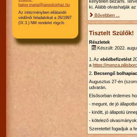
kénytelen bezárni. Terv
balog.maria@janoskorhaz.hu
ki. Alább olvashatják a
Az intézményben ellátandó
Bővebben ...
védőnői feladatokat a 26/1997
(IX.3.) NM rendelet rögzíti.
Tisztelt Szülők!
Részletek
Készült: 2022. augu
1. Az
ebédbefizetést
20
a
https://menza.pilisbor
2.
Becsengő bolhapia
Augusztus 27-én (szomb
udvarán.
Elsősorban érdemes ho
- megunt, de jó állapotba
- kinőtt, jó állapotú ünn
- kötelező olvasmányok
Szeretettel fogadjuk a f