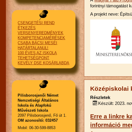
forintnyi támogatást 
A projekt neve: Épít
CSENGETÉSI REND
ÉTKEZÉS
VERSENYEREDMÉNYEK
KOMPETENCIAMÉRÉSEK
CSABA BÁCSI MESÉI
HATÁRTALANUL!
100 ÉVES AZ ISKOLA
TEHETSÉGPONT
KEVÉLY DSE KOSÁRLABDA
Középiskolai 
Pilisborosjenői Német
Részletek
Nemzetiségi Általános
Készült: 2023. n
Iskola és Alapfokú
Művészeti Iskola
Erre a linkre 
2097 Pilisborosjenő, Fő út 1.
OM azonosító: 032457
információ meg
Mobil: 06-30-599-8853