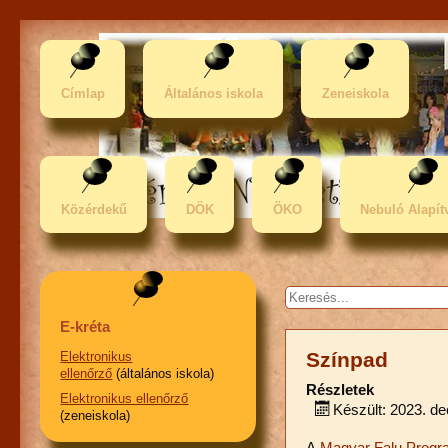
Címlap
Általános iskola
Zeneiskola
Közérdekű
DÖK
ÖKO
Nebuló Alapít
Keresés...
E-kréta
Színpad
Elektronikus
ellenőrző
(általános iskola)
Részletek
Elektronikus ellenőrző
Készült: 2023. d
(zeneiskola)
A
Magyar Falu Prog