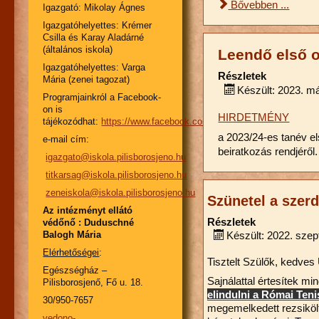
Bővebben ...
Igazgató: Mikolay Ágnes
Igazgatóhelyettes: Krémer
Csilla és Karay Aladárné
(általános iskola)
Leendő első 
Igazgatóhelyettes: Varga
Részletek
Mária (zenei tagozat)
Készült: 2023. má
Programjainkról a Facebook-
on is
HIRDETMÉNY
tájékozódhat:
https://www.facebook.com/pbjiskola/
a 2023/24-es tanév el
e-mail cím:
beiratkozás rendjéről.
igazgato@iskola.pilisborosjeno.hu
titkarsag@iskola.pilisborosjeno.hu
zeneiskola@iskola.pilisborosjeno.hu
Szünetel a szer
Az intézményt ellátó
Részletek
védőnő : Duduschné
Balogh Mária
Készült: 2022. sze
Elérhetőségei
:
Tisztelt Szülők, kedves
Egészségház –
Sajnálattal értesítek mi
Pilisborosjenő, Fő u. 18.
elindulni a Római Ten
30/950-7657
megemelkedett rezsiköl
vedono-