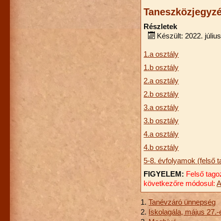
Taneszközjegyzé
Részletek
Készült: 2022. július
1.a osztály
1.b osztály
2.a osztály
2.b osztály
3.a osztály
3.b osztály
4.a osztály
4.b osztály
5-8. évfolyamok (felső t
FIGYELEM:
Felső tago
következőre módosul:
A
Tanévzáró ünnepség
Iskolagála, május 27.-