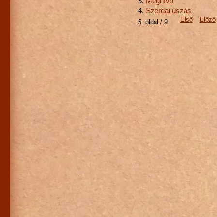
Meghívó
Szerdai úszás
Első
Előző
5. oldal / 9